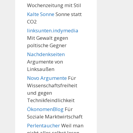
Wochenzeitung mit Stil
Kalte Sonne
Sonne statt
CO2
linksunten.indymedia
Mit Gewalt gegen
poltische Gegner
Nachdenkseiten
Argumente von
Linksaußen
Novo Argumente
Für
Wissenschaftsfreiheit
und gegen
Technikfeindlichkeit
ÖkonomenBlog
Für
Soziale Marktwirtschaft
Perlentaucher
Weil man
nicht alles selbst lesen