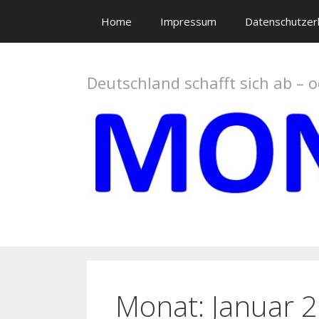
Springe
Home
Impressum
Datenschutzer
zum
Inhalt
Deutschland schafft sich ab – 
Monat: Januar 