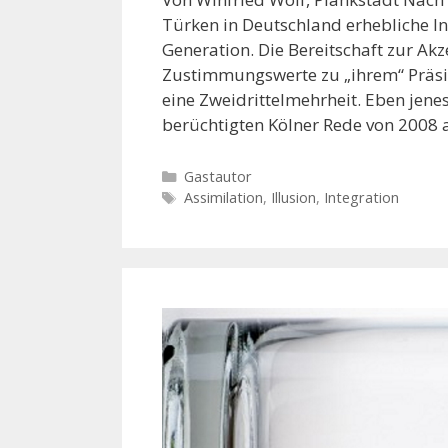
Türken in Deutschland erhebliche Int
Generation. Die Bereitschaft zur Ak
Zustimmungswerte zu „ihrem“ Präsi
eine Zweidrittelmehrheit. Eben jenes 
berüchtigten Kölner Rede von 2008 
K
Gastautor
a
S
Assimilation
,
Illusion
,
Integration
t
c
e
h
g
l
o
a
r
g
i
w
e
ö
n
r
t
e
r