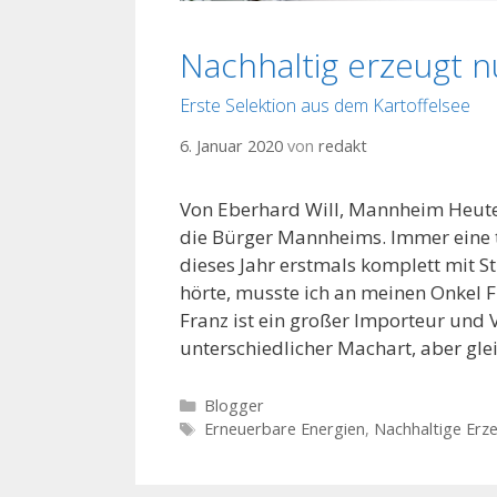
Nachhaltig erzeugt n
Erste Selektion aus dem Kartoffelsee
6. Januar 2020
von
redakt
Von Eberhard Will, Mannheim Heute
die Bürger Mannheims. Immer eine 
dieses Jahr erstmals komplett mit S
hörte, musste ich an meinen Onkel 
Franz ist ein großer Importeur und 
unterschiedlicher Machart, aber gl
K
Blogger
a
S
Erneuerbare Energien
,
Nachhaltige Erz
t
c
e
h