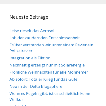
a
e
ö
g
n
r
s
Neueste Beiträge
t
-
e
N
r
Leise rieselt das Aerosol
a
Lob der zaudernden Entschlossenheit
v
Früher verstanden wir unter einem Revier ein
i
Polizeirevier
g
a
Integration als Fiktion
t
Nachhaltig erzeugt nur mit Solarenergie
i
Fröhliche Weihnachten für alle Monnemer
o
Ab sofort: Totaler Krieg für das Gute!
n
Neu in der Delta Blogsphere
Wenn es Regeln gibt, ist es schließlich keine
Willkür