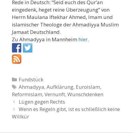
Rede in Deutsch: “Seid euch des Qur’an
eingedenk, heget reine Überzeugung” von
Herrn Maulana Iftekhar Ahmed, Imam und
islamischer Theologe der Ahmadiyya Muslim
Jamaat Deutschland.
Zu Ahmadyya in Mannheim
hier
.
K
Fundstück
a
S
Ahmadyya
,
Aufklärung
,
Euroislam
,
Reformislam
t
c
,
Vernunft
,
Wunschdenken
B
e
h
Lügen gegen Rechts
e
g
l
Wenn es Regeln gibt, ist es schließlich keine
i
Willkür
o
a
t
r
g
r
i
w