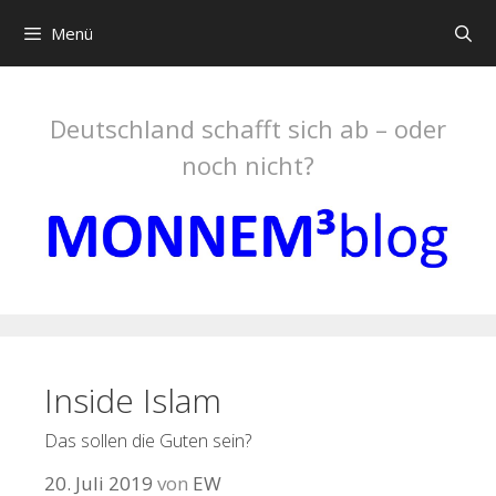
Springe
Menü
zum
Inhalt
Deutschland schafft sich ab – oder
noch nicht?
Inside Islam
Das sollen die Guten sein?
20. Juli 2019
von
EW