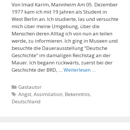
Von Imad Karim, Mannheim Am 05. Dezember
1977 kam ich mit 19 Jahren als Student in
West Berlin an. Ich studierte, las und versuchte
mich über meine Umgebung, über die
Menschen deren Alltag ich von nun an teilen
werde, zu informieren. Ich ging in Museen und
besuchte die Dauerausstellung “Deutsche
Geschichte” im damaligen Reichstag an der
Mauer. Ich begann rückwärts, zuerst bei der
Geschichte der BRD, …
Weiterlesen …
K
Gastautor
a
S
Angst
,
Assimilation
,
Bekenntnis
,
Deutschland
t
c
e
h
g
l
o
a