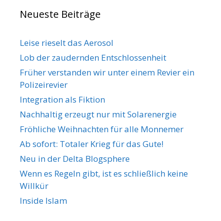
r
g
Neueste Beiträge
i
w
e
ö
n
r
Leise rieselt das Aerosol
t
Lob der zaudernden Entschlossenheit
e
Früher verstanden wir unter einem Revier ein
r
Polizeirevier
Integration als Fiktion
Nachhaltig erzeugt nur mit Solarenergie
Fröhliche Weihnachten für alle Monnemer
Ab sofort: Totaler Krieg für das Gute!
Neu in der Delta Blogsphere
Wenn es Regeln gibt, ist es schließlich keine
Willkür
Inside Islam