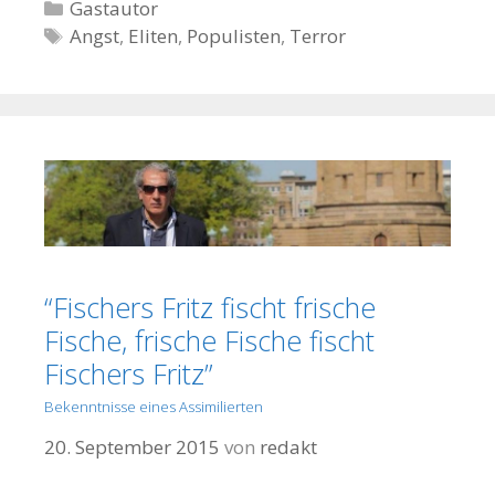
K
Gastautor
a
S
Angst
,
Eliten
,
Populisten
,
Terror
t
c
e
h
g
l
o
a
r
g
i
w
e
ö
n
r
t
“Fischers Fritz fischt frische
e
Fische, frische Fische fischt
r
Fischers Fritz”
Bekenntnisse eines Assimilierten
20. September 2015
von
redakt