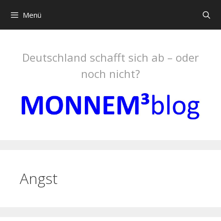
Springe
Menü
zum
Inhalt
Deutschland schafft sich ab – oder
noch nicht?
Angst