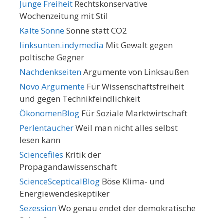
Junge Freiheit
Rechtskonservative
Wochenzeitung mit Stil
Kalte Sonne
Sonne statt CO2
linksunten.indymedia
Mit Gewalt gegen
poltische Gegner
Nachdenkseiten
Argumente von Linksaußen
Novo Argumente
Für Wissenschaftsfreiheit
und gegen Technikfeindlichkeit
ÖkonomenBlog
Für Soziale Marktwirtschaft
Perlentaucher
Weil man nicht alles selbst
lesen kann
Sciencefiles
Kritik der
Propagandawissenschaft
ScienceScepticalBlog
Böse Klima- und
Energiewendeskeptiker
Sezession
Wo genau endet der demokratische