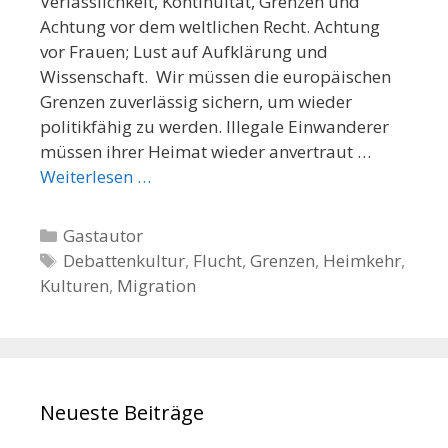
Verlässlichkeit, Kontinuität, Grenzen und
Achtung vor dem weltlichen Recht. Achtung
vor Frauen; Lust auf Aufklärung und
Wissenschaft. Wir müssen die europäischen
Grenzen zuverlässig sichern, um wieder
politikfähig zu werden. Illegale Einwanderer
müssen ihrer Heimat wieder anvertraut …
Weiterlesen …
K
Gastautor
a
S
Debattenkultur
,
Flucht
,
Grenzen
,
Heimkehr
,
Kulturen
t
c
,
Migration
e
h
g
l
o
a
r
g
Neueste Beiträge
i
w
e
ö