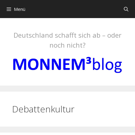
Springe
Menü
zum
Inhalt
Deutschland schafft sich ab – oder
noch nicht?
Debattenkultur