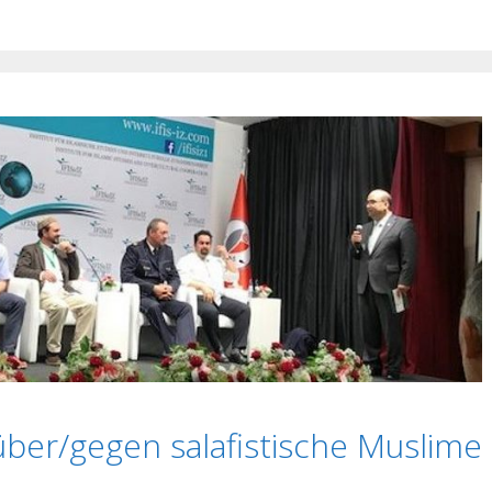
über/gegen salafistische Muslime