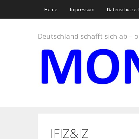
Springe
Home
Impressum
Datenschutzer
zum
Inhalt
Deutschland schafft sich ab – 
IFIZ&IZ