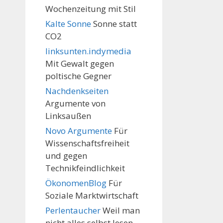
Wochenzeitung mit Stil
Kalte Sonne
Sonne statt
CO2
linksunten.indymedia
Mit Gewalt gegen
poltische Gegner
Nachdenkseiten
Argumente von
Linksaußen
Novo Argumente
Für
Wissenschaftsfreiheit
und gegen
Technikfeindlichkeit
ÖkonomenBlog
Für
Soziale Marktwirtschaft
Perlentaucher
Weil man
nicht alles selbst lesen