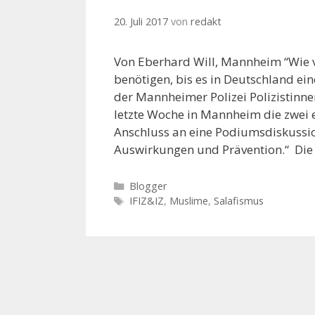
20. Juli 2017
von
redakt
Von Eberhard Will, Mannheim “Wie vi
benötigen, bis es in Deutschland ei
der Mannheimer Polizei Polizistinn
letzte Woche in Mannheim die zwei
Anschluss an eine Podiumsdiskussio
Auswirkungen und Prävention.“ Di
K
Blogger
a
S
IFIZ&IZ
,
Muslime
,
Salafismus
t
c
e
h
g
l
o
a
r
g
i
w
e
ö