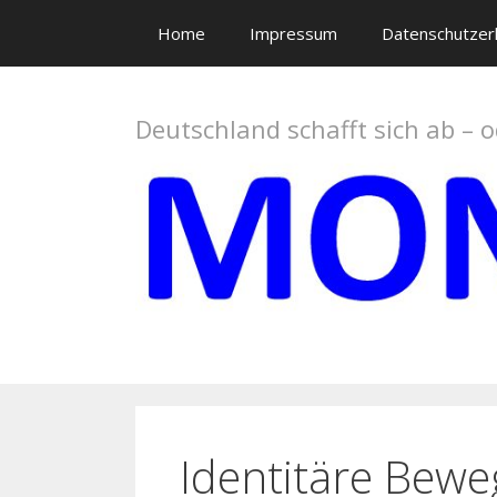
Springe
Home
Impressum
Datenschutzer
zum
Inhalt
Deutschland schafft sich ab – 
Identitäre Bew