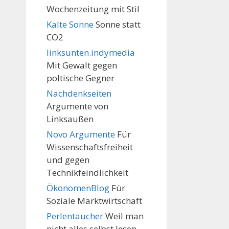
Wochenzeitung mit Stil
Kalte Sonne
Sonne statt
CO2
linksunten.indymedia
Mit Gewalt gegen
poltische Gegner
Nachdenkseiten
Argumente von
Linksaußen
Novo Argumente
Für
Wissenschaftsfreiheit
und gegen
Technikfeindlichkeit
ÖkonomenBlog
Für
Soziale Marktwirtschaft
Perlentaucher
Weil man
nicht alles selbst lesen