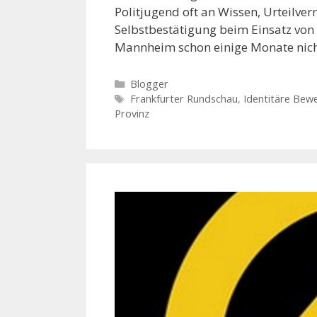
Politjugend oft an Wissen, Urteilv
Selbstbestätigung beim Einsatz von 
Mannheim schon einige Monate nic
K
Blogger
a
S
Frankfurter Rundschau
,
Identitäre Bew
Provinz
t
c
e
h
g
l
o
a
r
g
i
w
e
ö
n
r
t
e
r