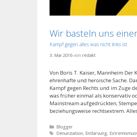
Wir basteln uns ein
Kampf gegen alles was nicht links ist
3. Mai 2016
von
redakt
Von Boris T. Kaiser, Mannheim Der
ehrenhafte und heroische Sache. D
Kampf gegen Rechts und im Zuge dess
was früher einmal als konservativ od
Mainstream aufgedrückten, Stempel
beziehungsweise rechtsextrem. All
K
Blogger
a
S
Denunziation
,
Entlarvung
,
Extremismus