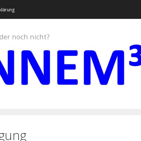
klärung
oder noch nicht?
egung