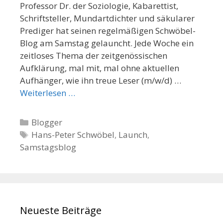
Professor Dr. der Soziologie, Kabarettist,
Schriftsteller, Mundartdichter und säkularer
Prediger hat seinen regelmäßigen Schwöbel-
Blog am Samstag gelauncht. Jede Woche ein
zeitloses Thema der zeitgenössischen
Aufklärung, mal mit, mal ohne aktuellen
Aufhänger, wie ihn treue Leser (m/w/d) …
Weiterlesen …
K
Blogger
a
S
Hans-Peter Schwöbel
,
Launch
,
Samstagsblog
t
c
e
h
g
l
o
a
r
g
Neueste Beiträge
i
w
e
ö