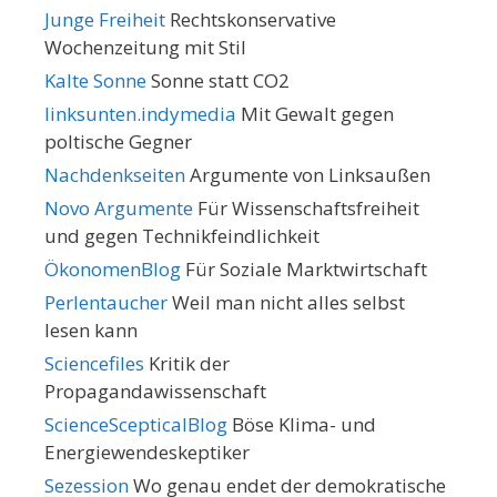
Junge Freiheit
Rechtskonservative
Wochenzeitung mit Stil
Kalte Sonne
Sonne statt CO2
linksunten.indymedia
Mit Gewalt gegen
poltische Gegner
Nachdenkseiten
Argumente von Linksaußen
Novo Argumente
Für Wissenschaftsfreiheit
und gegen Technikfeindlichkeit
ÖkonomenBlog
Für Soziale Marktwirtschaft
Perlentaucher
Weil man nicht alles selbst
lesen kann
Sciencefiles
Kritik der
Propagandawissenschaft
ScienceScepticalBlog
Böse Klima- und
Energiewendeskeptiker
Sezession
Wo genau endet der demokratische