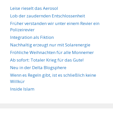
n
r
Leise rieselt das Aerosol
t
Lob der zaudernden Entschlossenheit
e
Früher verstanden wir unter einem Revier ein
r
Polizeirevier
Integration als Fiktion
Nachhaltig erzeugt nur mit Solarenergie
Fröhliche Weihnachten für alle Monnemer
Ab sofort: Totaler Krieg für das Gute!
Neu in der Delta Blogsphere
Wenn es Regeln gibt, ist es schließlich keine
Willkür
Inside Islam