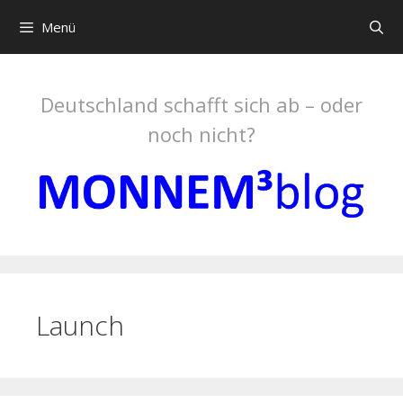
Springe
Menü
zum
Inhalt
Deutschland schafft sich ab – oder
noch nicht?
Launch