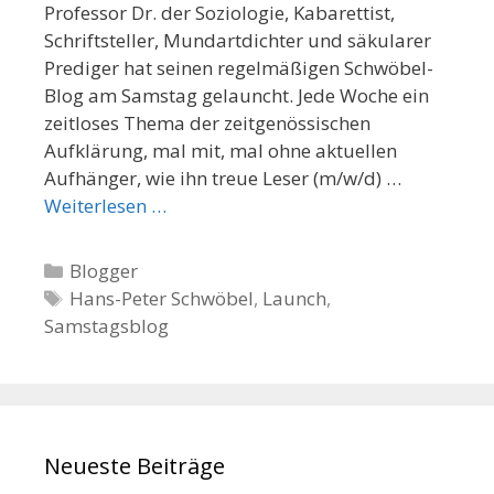
Professor Dr. der Soziologie, Kabarettist,
Schriftsteller, Mundartdichter und säkularer
Prediger hat seinen regelmäßigen Schwöbel-
Blog am Samstag gelauncht. Jede Woche ein
zeitloses Thema der zeitgenössischen
Aufklärung, mal mit, mal ohne aktuellen
Aufhänger, wie ihn treue Leser (m/w/d) …
Weiterlesen …
K
Blogger
a
S
Hans-Peter Schwöbel
,
Launch
,
Samstagsblog
t
c
e
h
g
l
o
a
r
g
Neueste Beiträge
i
w
e
ö