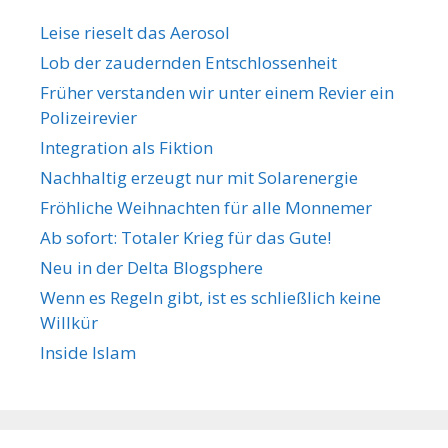
n
r
Leise rieselt das Aerosol
t
Lob der zaudernden Entschlossenheit
e
Früher verstanden wir unter einem Revier ein
r
Polizeirevier
Integration als Fiktion
Nachhaltig erzeugt nur mit Solarenergie
Fröhliche Weihnachten für alle Monnemer
Ab sofort: Totaler Krieg für das Gute!
Neu in der Delta Blogsphere
Wenn es Regeln gibt, ist es schließlich keine
Willkür
Inside Islam