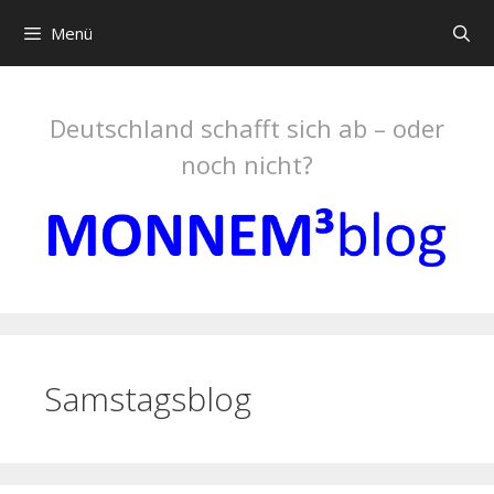
Springe
Menü
zum
Inhalt
Deutschland schafft sich ab – oder
noch nicht?
Samstagsblog