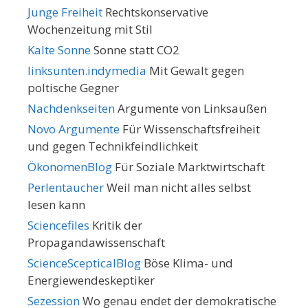
Junge Freiheit
Rechtskonservative
Wochenzeitung mit Stil
Kalte Sonne
Sonne statt CO2
linksunten.indymedia
Mit Gewalt gegen
poltische Gegner
Nachdenkseiten
Argumente von Linksaußen
Novo Argumente
Für Wissenschaftsfreiheit
und gegen Technikfeindlichkeit
ÖkonomenBlog
Für Soziale Marktwirtschaft
Perlentaucher
Weil man nicht alles selbst
lesen kann
Sciencefiles
Kritik der
Propagandawissenschaft
ScienceScepticalBlog
Böse Klima- und
Energiewendeskeptiker
Sezession
Wo genau endet der demokratische