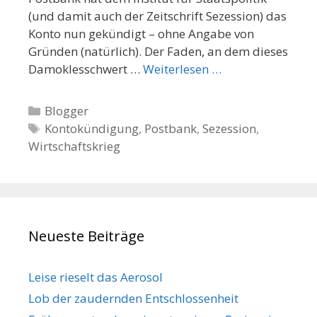
(und damit auch der Zeitschrift Sezession) das
Konto nun gekündigt – ohne Angabe von
Gründen (natürlich). Der Faden, an dem dieses
Damoklesschwert …
Weiterlesen …
K
Blogger
a
S
Kontokündigung
,
Postbank
,
Sezession
,
Wirtschaftskrieg
t
c
e
h
g
l
o
a
r
g
Neueste Beiträge
i
w
e
ö
n
r
Leise rieselt das Aerosol
t
Lob der zaudernden Entschlossenheit
e