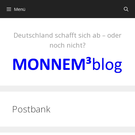
Springe
Menü
zum
Inhalt
Deutschland schafft sich ab – oder
noch nicht?
Postbank